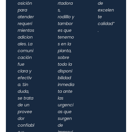
osición
rtadora
de
para
s,
excelen
atender
rodilllo y
te
requeri
tambor
calidad”
mientos
es que
.
adicion
tenemo
ales. La
s en la
comuni
planta,
cación
sobre
fue
todo la
clara y
disponi
efectiv
bilidad
a. Sin
inmedia
duda,
ta ante
se trata
las
de un
urgenci
provee
as que
dor
surgen
confiabl
de
e y
imprevi