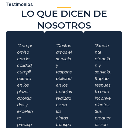
Testimonios
LO QUE DICEN DE
NOSOTROS
“Compr
“Destac
“Excele
omiso
amos el
nte
con la
servicio
atenció
calidad,
y
n y
cumpli
respons
servicio.
miento
abilidad
Rápida
en los
en los
respues
plazos
trabajos
ta ante
acorda
realizad
inconve
dos y
os en
nientes.
excelen
las
Sus
te
cintas
product
predisp
transpo
os son