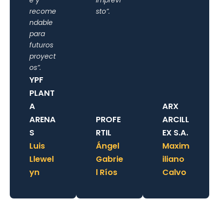
recome
sto”.
ndable
para
futuros
proyect
os”.
YPF
PLANT
A
ARX
ARENA
PROFE
ARCILL
S
RTIL
EX S.A.
Luis
Ángel
Maxim
Llewel
Gabrie
iliano
yn
l Ríos
Calvo